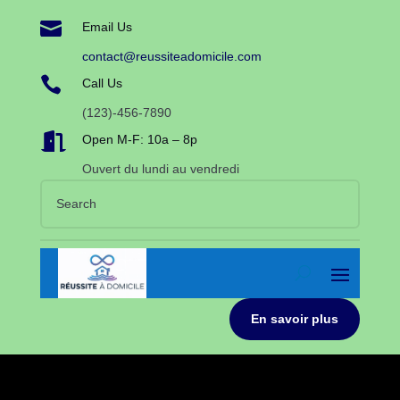

Email Us
contact@reussiteadomicile.com

Call Us
(123)-456-7890

Open M-F: 10a – 8p
Ouvert du lundi au vendredi
En savoir plus