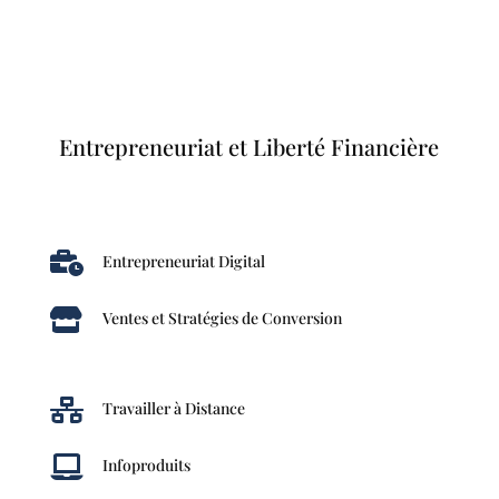
Entrepreneuriat et Liberté Financière

Entrepreneuriat Digital

Ventes et Stratégies de Conversion

Travailler à Distance

Infoproduits