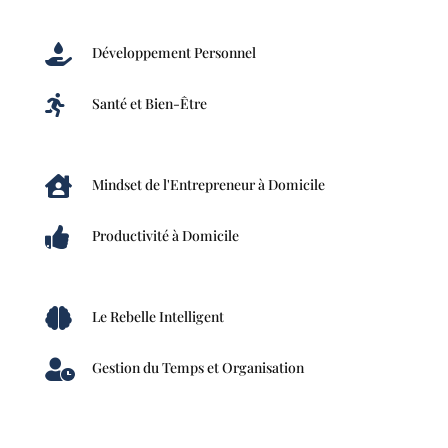

Développement Personnel

Santé et Bien-Être

Mindset de l'Entrepreneur à Domicile

Productivité à Domicile

Le Rebelle Intelligent

Gestion du Temps et Organisation