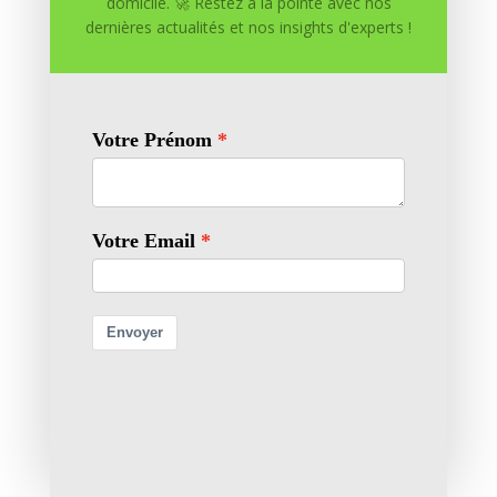
domicile. 🚀 Restez à la pointe avec nos
dernières actualités et nos insights d'experts !
0 commentaires
Soumettre un commentaire
Votre adresse e-mail ne sera pas publiée.
Les champs
obligatoires sont indiqués avec
*