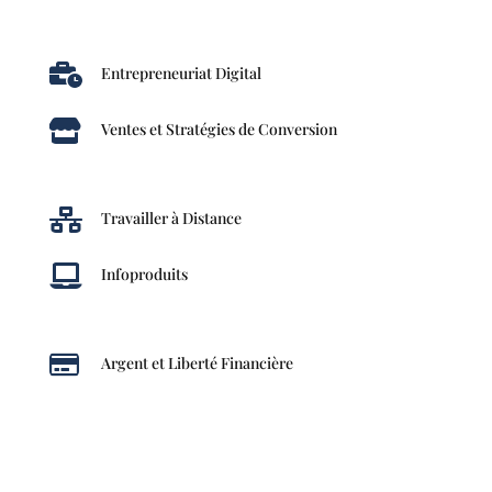

Entrepreneuriat Digital

Ventes et Stratégies de Conversion

Travailler à Distance

Infoproduits

Argent et Liberté Financière