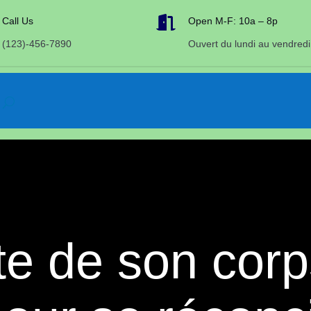

Call Us
Open M-F: 10a – 8p
(123)-456-7890
Ouvert du lundi au vendredi
te de son corp