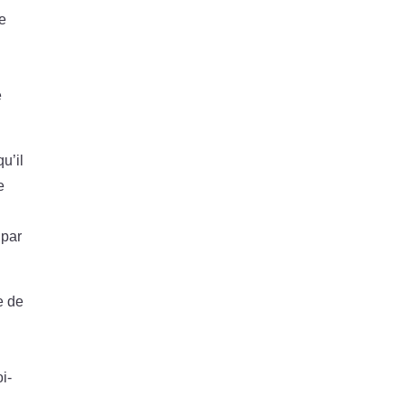
ne
e
u’il
e
 par
e de
i-