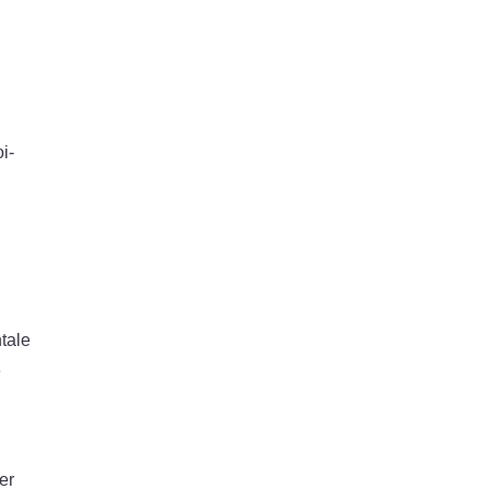
i-
ntale
e
er