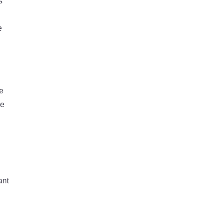
s
e
le
ge
ant