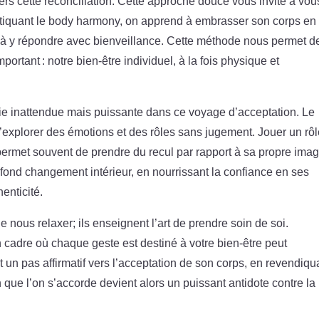
rs cette réconciliation. Cette approche douce vous invite à vou
atiquant le body harmony, on apprend à embrasser son corps en
t à y répondre avec bienveillance. Cette méthode nous permet d
portant : notre bien-être individuel, à la fois physique et
voie inattendue mais puissante dans ce voyage d’acceptation. Le
d’explorer des émotions et des rôles sans jugement. Jouer un rô
 permet souvent de prendre du recul par rapport à sa propre ima
profond changement intérieur, en nourrissant la confiance en ses
enticité.
 nous relaxer; ils enseignent l’art de prendre soin de soi.
cadre où chaque geste est destiné à votre bien-être peut
t un pas affirmatif vers l’acceptation de son corps, en revendiqu
on que l’on s’accorde devient alors un puissant antidote contre la