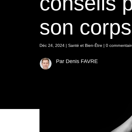
conseils 
son corps
Déc 24, 2024
|
Santé et Bien-Être
|
0 commentair
Par Denis FAVRE