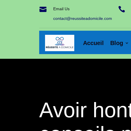


Email Us
contact@reussiteadomicile.com
Accueil
Blog
Avoir hon