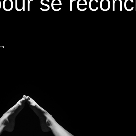
pour se réconci
es