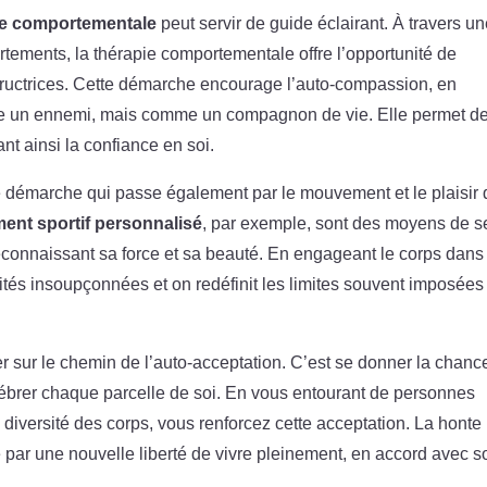
e comportementale
peut servir de guide éclairant. À travers u
tements, la thérapie comportementale offre l’opportunité de
structrices. Cette démarche encourage l’auto-compassion, en
me un ennemi, mais comme un compagnon de vie. Elle permet d
nt ainsi la confiance en soi.
e démarche qui passe également par le mouvement et le plaisir q
ment sportif personnalisé
, par exemple, sont des moyens de s
econnaissant sa force et sa beauté. En engageant le corps dans
ités insoupçonnées et on redéfinit les limites souvent imposées
r sur le chemin de l’auto-acceptation. C’est se donner la chanc
lébrer chaque parcelle de soi. En vous entourant de personnes
la diversité des corps, vous renforcez cette acceptation. La honte
 par une nouvelle liberté de vivre pleinement, en accord avec so