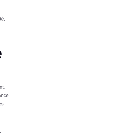
té,
e
nt.
iance
es