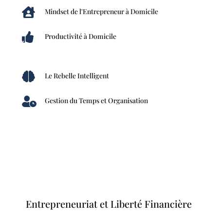

Mindset de l'Entrepreneur à Domicile

Productivité à Domicile

Le Rebelle Intelligent

Gestion du Temps et Organisation
Entrepreneuriat et Liberté Financière