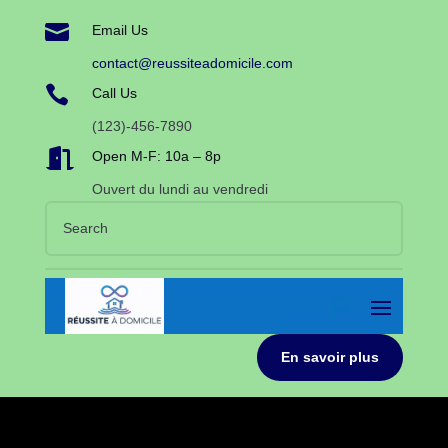

Email Us
contact@reussiteadomicile.com

Call Us
(123)-456-7890

Open M-F: 10a – 8p
Ouvert du lundi au vendredi
En savoir plus