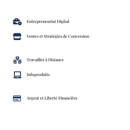

Entrepreneuriat Digital

Ventes et Stratégies de Conversion

Travailler à Distance

Infoproduits

Argent et Liberté Financière