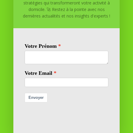
stratégies qui transformeront votre activité à
maison. Nous offrons des solutions personnalisées pour
domicile. 🚀 Restez à la pointe avec nos
vous aider à réussir.
dernières actualités et nos insights d'experts !
SOMMAIRE DU SITE
Adresse
11 rue Richelieu
69100 VILLEURBANNE
Contactez-nous
contact@reussiteadomicile.com