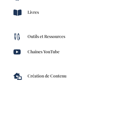

Livres

Outils et Ressources

Chaînes YouTube

Création de Contenu