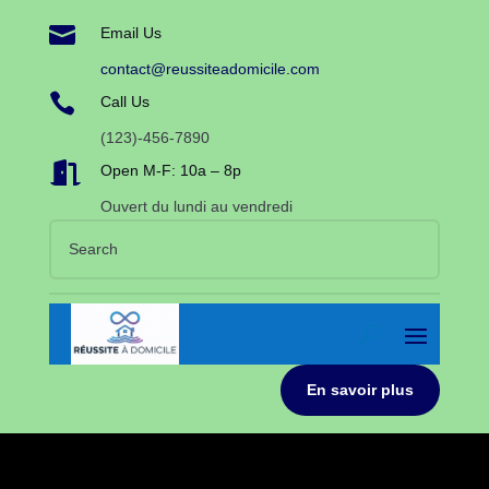

Email Us
contact@reussiteadomicile.com

Call Us
(123)-456-7890

Open M-F: 10a – 8p
Ouvert du lundi au vendredi
En savoir plus