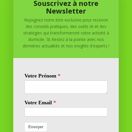
Souscrivez à notre
Réussite à Domicile
Newsletter
Rejoignez notre liste exclusive pour recevoir
Réussite à Domicile est votre partenaire de confiance
des conseils pratiques, des outils IA et des
pour atteindre vos objectifs depuis le confort de votre
stratégies qui transformeront votre activité à
maison. Nous offrons des solutions personnalisées pour
domicile. 🚀 Restez à la pointe avec nos
vous aider à réussir.
dernières actualités et nos insights d'experts !
SOMMAIRE DU SITE
Adresse
11 rue Richelieu
69100 VILLEURBANNE
Contactez-nous
contact@reussiteadomicile.com