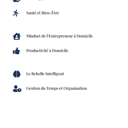

Santé et Bien-Être

Mindset de l'Entrepreneur à Domicile

Productivité à Domicile

Le Rebelle Intelligent

Gestion du Temps et Organisation