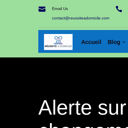


Email Us
contact@reussiteadomicile.com
Accueil
Blog
Alerte sur