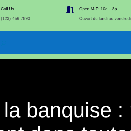

Call Us
Open M-F: 10a – 8p
(123)-456-7890
Ouvert du lundi au vendredi
 la banquise : 