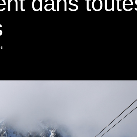
t dans toutes
s
es