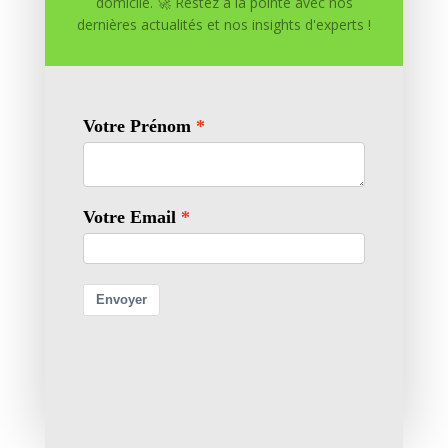
Soumettre un commentaire
domicile. 🚀 Restez à la pointe avec nos
dernières actualités et nos insights d'experts !
Votre adresse e-mail ne sera pas publiée.
Les champs
obligatoires sont indiqués avec
*