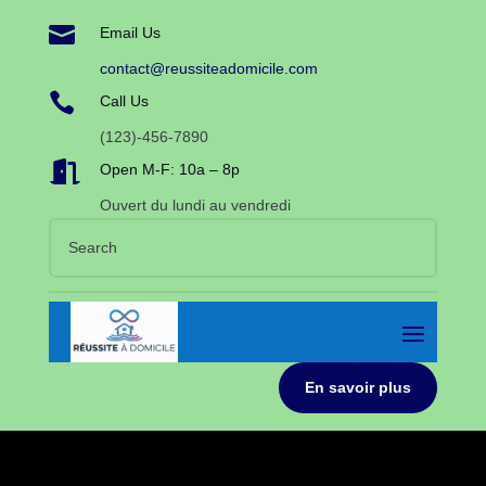

Email Us
contact@reussiteadomicile.com

Call Us
(123)-456-7890

Open M-F: 10a – 8p
Ouvert du lundi au vendredi
En savoir plus