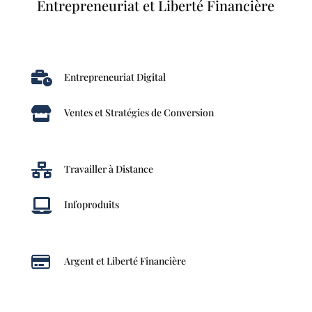
Entrepreneuriat et Liberté Financière

Entrepreneuriat Digital

Ventes et Stratégies de Conversion

Travailler à Distance

Infoproduits

Argent et Liberté Financière