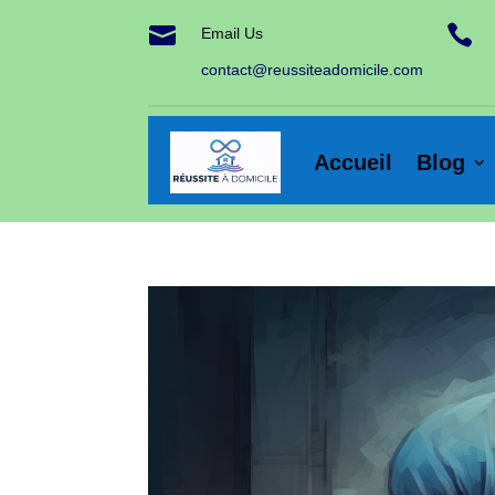


Email Us
contact@reussiteadomicile.com
Accueil
Blog