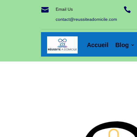


Email Us
contact@reussiteadomicile.com
Accueil
Blog