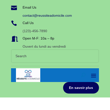

Email Us
contact@reussiteadomicile.com

Call Us
(123)-456-7890

Open M-F: 10a – 8p
Ouvert du lundi au vendredi
En savoir plus