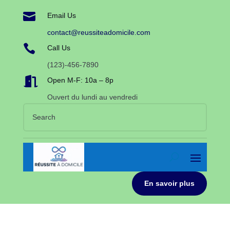

Email Us
contact@reussiteadomicile.com

Call Us
(123)-456-7890

Open M-F: 10a – 8p
Ouvert du lundi au vendredi
En savoir plus