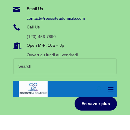

Email Us
contact@reussiteadomicile.com

Call Us
(123)-456-7890

Open M-F: 10a – 8p
Ouvert du lundi au vendredi
En savoir plus