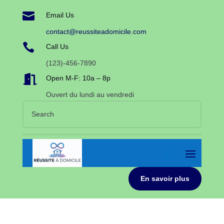

Email Us
contact@reussiteadomicile.com

Call Us
(123)-456-7890

Open M-F: 10a – 8p
Ouvert du lundi au vendredi
En savoir plus