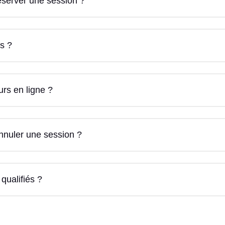
server une session ?
fs ?
rs en ligne ?
nnuler une session ?
 qualifiés ?