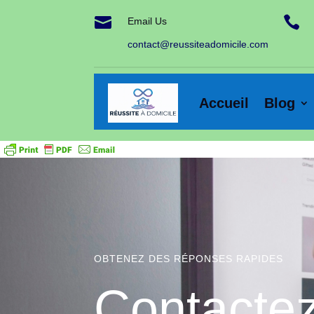


Email Us
contact@reussiteadomicile.com
Accueil
Blog
OBTENEZ DES RÉPONSES RAPIDES
Contactez