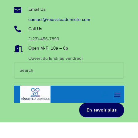

Email Us
contact@reussiteadomicile.com

Call Us
(123)-456-7890

Open M-F: 10a – 8p
Ouvert du lundi au vendredi
En savoir plus