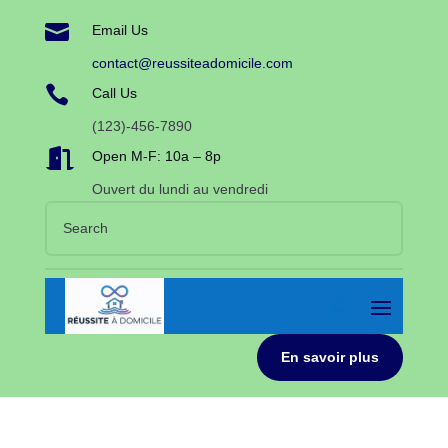

Email Us
contact@reussiteadomicile.com

Call Us
(123)-456-7890

Open M-F: 10a – 8p
Ouvert du lundi au vendredi
En savoir plus